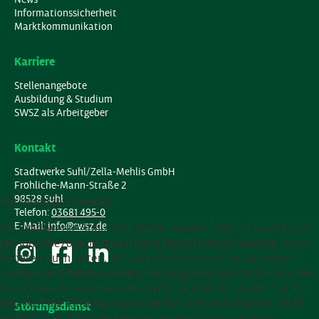
Informationssicherheit
Marktkommunikation
Karriere
Stellenangebote
Ausbildung & Studium
SWSZ als Arbeitgeber
Kontakt
Stadtwerke Suhl/Zella-Mehlis GmbH
Fröhliche-Mann-Straße 2
98528 Suhl
Wir benutzen Cookies
Telefon:
03681 495-0
E-Mail:
info@swsz.de
Die Stadtwerke Suhl/Zella-Mehlis GmbH („SWSZ“) verarbeitet
personenbezogene Daten beim Besuch dieser Website. Dazu
gehören auch Daten, die aufgrund technisch notwendiger
Cookies verarbeitet werden. Rechtsgrundlage hierfür sind die
berechtigten Interessen der SWSZ gemäß Art. 6 Abs. 1 lit. f
DSGVO; eine Einwilligung ist hierfür nicht erforderlich. Nicht
Störungsdienst
technisch notwendige Dienste werden erst nach Ihrer