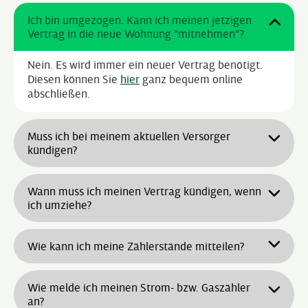
Ich bin umgezogen. Kann ich meinen jetzigen
Vertrag in die neue Wohnung "mitnehmen"?
Nein. Es wird immer ein neuer Vertrag benötigt.
Diesen können Sie
hier
ganz bequem online
abschließen.
Muss ich bei meinem aktuellen Versorger
kündigen?
Nein. Das übernehmen wir gern für Sie.
Wann muss ich meinen Vertrag kündigen, wenn
ich umziehe?
Wenn Sie umziehen, müssen Sie sich
14 Tage vor
Wie kann ich meine Zählerstände mitteilen?
dem Umzugsdatum
bei uns abmelden. Der Vertrag
endet automatisch mit dem Auszug aus der alten
Sie können uns Ihre Zählerstände per Post, Brief,
Wohnung. Bitte senden Sie den Zählerstand Ihrer
Wie melde ich meinen Strom- bzw. Gaszähler
Fax oder E-Mail mitteilen. Noch bequemer geht’s
alten Wohnung spätestens
14 Tage nach
an?
über unser
Kundenportal
oder über die
Online-
Schlüsselübergabe
an unseren Kundenservice.