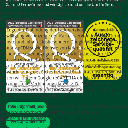
außerhalb der Europäischen Union („Drittländer“) stattfinden,
Gas und Fernwärme sind wir täglich rund um die Uhr für Sie da.
in denen kein mit der EU vergleichbares Datenschutzniveau
besteht. Ihre Einwilligung können Sie jederzeit mit Wirkung
für die Zukunft widerrufen.
Im Zuge der Einbindung der Ladenetzkarte - nur nach Ihrer
Einwilligung vor Anzeige der Karte - verwenden wir externe
Dienste und Inhalte, insbesondere Google Maps, Google Fonts,
BootstrapCDN sowie Dienste von ladenetz.de. Diese Dienste
können personenbezogene Daten wie insbesondere IP-
Adressen verarbeiten. Zur Verhinderung automatisierter
Zugriffe und missbräuchlicher Nutzung sowie zur
Gewährleistung der Sicherheit und Stabilität unserer Website
setzen wir zudem Google reCAPTCHA ein, das im Hintergrund
Nutzungs- und Verbindungsdaten (z. B. IP-Adresse und
Interaktionen) erhebt und an Google übermittelt; die Nutzung
erfolgt nur mit Ihrer Einwilligung.
Weitere Informationen zu den eingesetzten Diensten, Cookies
Vertrag kündigen
und Datenverarbeitungen finden Sie in unseren
Datenschutzhinweisen
.
Vertrag widerrufen