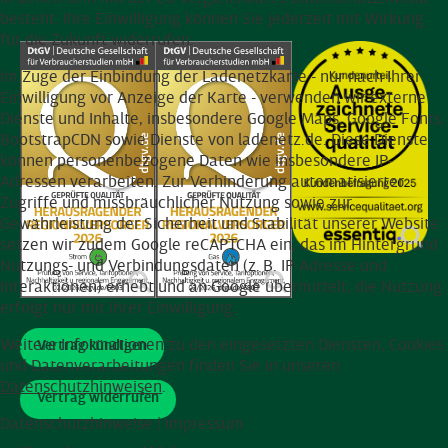
besteht. Ihre Einwilligung können Sie jederzeit mit Wirkung
für die Zukunft widerrufen.
Im Zuge der Einbindung der Ladenetzkarte - nur nach Ihrer
Einwilligung vor Anzeige der Karte - verwenden wir externe
Dienste und Inhalte, insbesondere Google Maps, Google Fonts,
BootstrapCDN sowie Dienste von ladenetz.de. Diese Dienste
können personenbezogene Daten wie insbesondere IP-
Adressen verarbeiten. Zur Verhinderung automatisierter
Zugriffe und missbräuchlicher Nutzung sowie zur
Gewährleistung der Sicherheit und Stabilität unserer Website
setzen wir zudem Google reCAPTCHA ein, das im Hintergrund
Nutzungs- und Verbindungsdaten (z. B. IP-Adresse und
Interaktionen) erhebt und an Google übermittelt; die Nutzung
erfolgt nur mit Ihrer Einwilligung.
Weitere Informationen zu den eingesetzten Diensten, Cookies
Vertrag kündigen
und Datenverarbeitungen finden Sie in unseren
Datenschutzhinweisen
.
Vertrag widerrufen
Datenschutzhinweise
|
Impressum