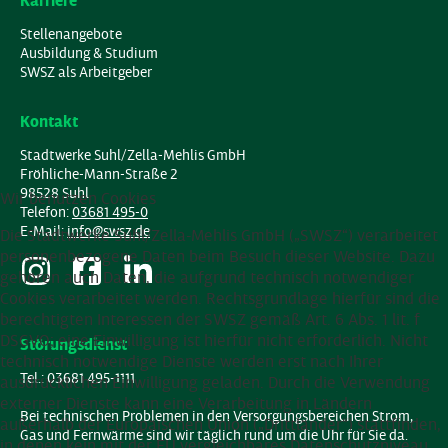
Karriere
Stellenangebote
Ausbildung & Studium
SWSZ als Arbeitgeber
Kontakt
Stadtwerke Suhl/Zella-Mehlis GmbH
Fröhliche-Mann-Straße 2
98528 Suhl
Wir benutzen Cookies
Telefon:
03681 495-0
E-Mail:
info@swsz.de
Die Stadtwerke Suhl/Zella-Mehlis GmbH („SWSZ“) verarbeitet
personenbezogene Daten beim Besuch dieser Website. Dazu
gehören auch Daten, die aufgrund technisch notwendiger
Cookies verarbeitet werden. Rechtsgrundlage hierfür sind die
berechtigten Interessen der SWSZ gemäß Art. 6 Abs. 1 lit. f
DSGVO; eine Einwilligung ist hierfür nicht erforderlich. Nicht
Störungsdienst
technisch notwendige Dienste werden erst nach Ihrer
Tel.: 03681 495-1111
ausdrücklichen Einwilligung geladen. Durch die Verwendung
externer Dienste kann eine Verarbeitung in Ländern
Bei technischen Problemen in den Versorgungsbereichen Strom,
außerhalb der Europäischen Union („Drittländer“) stattfinden,
Gas und Fernwärme sind wir täglich rund um die Uhr für Sie da.
in denen kein mit der EU vergleichbares Datenschutzniveau